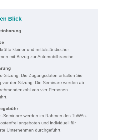
en Blick
einbarung
pe
räfte kleiner und mittelständischer
men mit Bezug zur Automobilbranche
hrung
-Sitzung. Die Zugangsdaten erhalten Sie
ig vor der Sitzung. Die Seminare werden ab
ilnehmendenzahl von vier Personen
hrt.
megebühr
ne-Seminare werden im Rahmen des TuWAs-
kostenfrei angeboten und individuell für
erte Unternehmen durchgeführt.