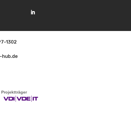
97-1302
-hub.de
jektträger