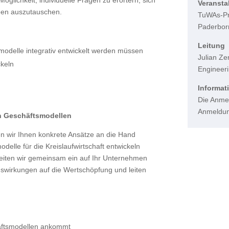
glichkeit, individuelle Fragen zu erörtern, sich
Veranstal
een auszutauschen.
TuWAs-Pro
Paderbor
Leitung
odelle integrativ entwickelt werden müssen
Julian Ze
ckeln
Engineerin
Informat
Die Anmel
Anmeldun
en Geschäftsmodellen
en wir Ihnen konkrete Ansätze an die Hand
elle für die Kreislaufwirtschaft entwickeln
eiten wir gemeinsam ein auf Ihr Unternehmen
swirkungen auf die Wertschöpfung und leiten
häftsmodellen ankommt