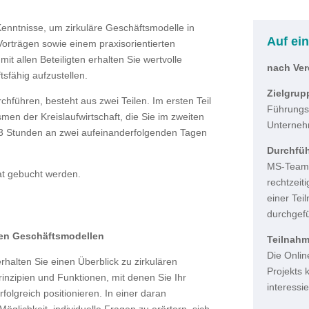
Kenntnisse, um zirkuläre Geschäftsmodelle in
Auf ein
Vorträgen sowie einem praxisorientierten
t allen Beteiligten erhalten Sie wertvolle
nach Ver
sfähig aufzustellen.
Zielgrup
rchführen, besteht aus zwei Teilen. Im ersten Teil
Führungsk
en der Kreislaufwirtschaft, die Sie im zweiten
Unterneh
 3 Stunden an zwei aufeinanderfolgenden Tagen
Durchfü
MS-Teams
at gebucht werden.
rechtzeit
einer Te
durchgefü
ären Geschäftsmodellen
Teilnah
Die Onli
erhalten Sie einen Überblick zu zirkulären
Projekts 
inzipien und Funktionen, mit denen Sie Ihr
interessi
folgreich positionieren. In einer daran