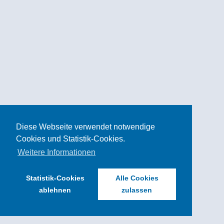
verändern
12 Aug. 2025
|
Aktuelles
,
Podcast
In dieser Folge spricht Professor Lutz Fügener
über die Zukunft des Fahrzeugdesigns und wie
sich die Elektromobilität sowie autonome
Fahrzeuge auf die Gestaltung von Fahrzeugen
auswirken. Wir gehen den zentralen Fragen nach:
Welche Rolle spielt das Fahrzeugdesign in...
mehr lesen
Diese Webseite verwendet notwendige
Cookies und Statistik-Cookies.
Weitere Informationen
Statistik-Cookies
Alle Cookies
ablehnen
zulassen