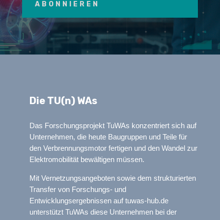
ABONNIEREN
Die TU(n) WAs
Das Forschungsprojekt TuWAs konzentriert sich auf
Unternehmen, die heute Baugruppen und Teile für
den Verbrennungsmotor fertigen und den Wandel zur
Elektromobilität bewältigen müssen.
Mit Vernetzungsangeboten sowie dem strukturierten
Transfer von Forschungs- und
Entwicklungsergebnissen auf tuwas-hub.de
unterstützt TuWAs diese Unternehmen bei der