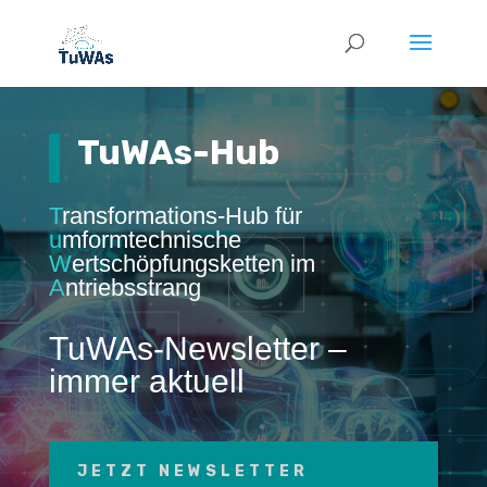
TuWAs-Hub
T
ransformations-Hub für
u
mformtechnische
W
ertschöpfungsketten im
A
ntriebsstrang
TuWAs-Newsletter –
immer aktuell
JETZT NEWSLETTER