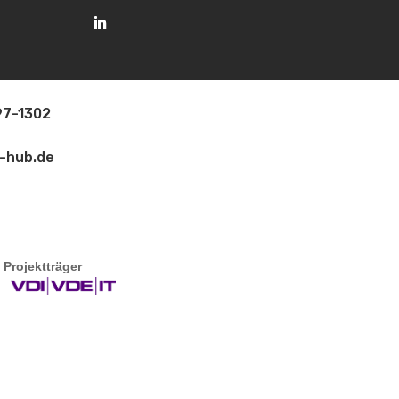
97-1302
-hub.de
jektträger