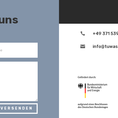
 uns

+49 371 53

info@tuwas
Pro
 VERSENDEN