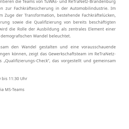
sentieren die Teams von TuWAs- und ReTraNetz-Brandenburg
n zur Fachkräftesicherung in der Automobilindustrie. Im
im Zuge der Transformation, bestehende Fachkräftelücken,
ng sowie die Qualifizierung von bereits beschäftigten
ird die Rolle der Ausbildung als zentrales Element einer
 demografischen Wandel beleuchtet.
insam den Wandel gestalten und eine vorausschauende
ngen können, zeigt das Gewerkschaftsteam im ReTraNetz-
„Qualifizierungs-Check“, das vorgestellt und gemeinsam
0 bis 11:30 Uhr
 via MS-Teams